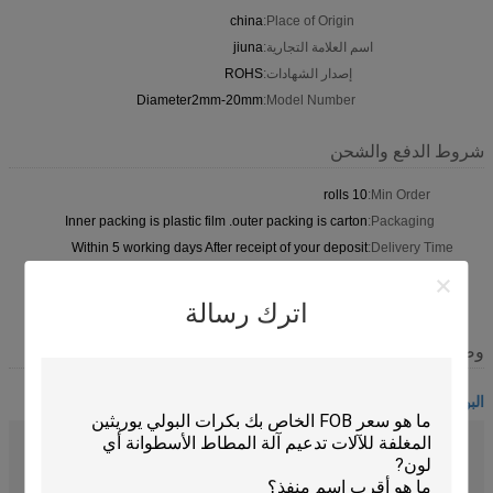
china
Place of Origin:
اسم العلامة التجارية:
jiuna
إصدار الشهادات:
ROHS
Diameter2mm-20mm
Model Number:
شروط الدفع والشحن
10 rolls
Min Order:
Inner packing is plastic film .outer packing is carton
Packaging:
Within 5 working days After receipt of your deposit
Delivery Time:
L/C, T/T, L/C, Western Union, MoneyGram
Payment Terms:
100,000,00 as per month
Supply Ability:
اترك رسالة
وصف
البولي يوريثين جولة حزام
اللون:
لون برتقالي
صلابة:
90 أ
طويل:
400 م / لفة