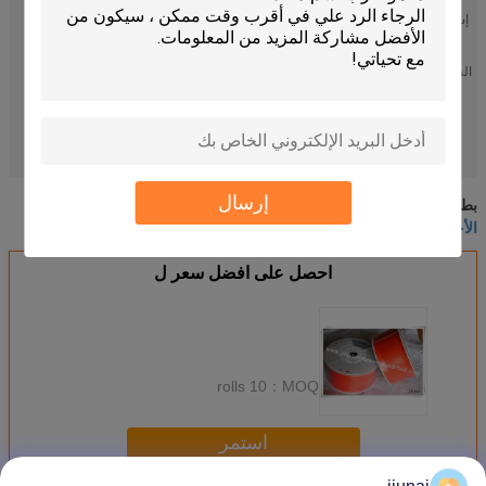
إستعمال:
سلسلة النقل
نوع:
بو حزام دائري خشن
السطحية:
ناعم
مواد:
بو
حزام دائري من البولي يوريثان ، حزام دائري أخضر ، حزام دائري من البولي
تسليط
يوريثين 400 متر / لفة
الضوء:
polyurethane round belt 400m/roll
green round belt
,
,
إرسال
بو مقذوف الحزام
الأخضر جولة الحزام,بو جولة الحزام
بطاقة:
,
,
الأخضر جولة الحزام
احصل على افضل سعر ل
10 rolls
MOQ：
استمر