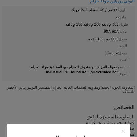
البولي يوريثين جولة حزام
لون:
الأخضر أو ​​كما تتطلب الخاص بك
مادة:
بو
طويل:
300 م / لفة 200 م / لفة 100 م / لفة
صلابة:
85A-90A
معدل
0.3 كجم - 31.3 كجم
الشد:
معدل
1.5٪ -3٪
التمدد:
بو جولة الحزام ، بو مقذوف الحزام ، بو الصناعية جولة الحزام
تسليط
,
Industrial PU Round Belt
pu extruded belt
,
الضوء:
المقاومة الجوية الجيدة ومقاومة الصدمات العالية الحزام المستدير البوليوريثاني الأخضر
للصناعة
الخصائص:
المقاومة المتميزة للكش
قوة سحب و تمزيق عالية
مقاومة للزيوت والوقود والأكسجين
مقاومة جيدة للطقس ومقاومة عالية للصدمات