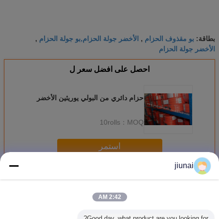
بو مقذوف الحزام
الأخضر جولة الحزام,بو جولة الحزام
بطاقة:
,
,
الأخضر جولة الحزام
احصل على افضل سعر ل
حزام دائري من البولي يوريثين الأخضر
10rolls
MOQ：
استمر
jiunai
البولي يوريثين جولة حزام
أكثر
2:42 AM
Good day, what product are you looking for?