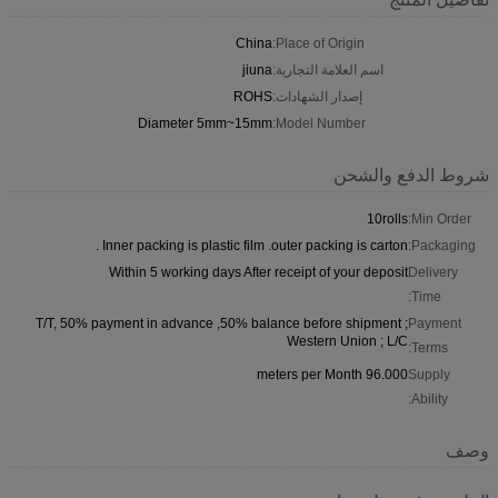
China
Place of Origin:
اسم العلامة التجارية:
jiuna
إصدار الشهادات:
ROHS
Diameter 5mm~15mm
Model Number:
شروط الدفع والشحن
10rolls
Min Order:
Inner packing is plastic film .outer packing is carton .
Packaging:
Within 5 working days After receipt of your deposit
Delivery
Time:
T/T, 50% payment in advance ,50% balance before shipment ;
Payment
Western Union ; L/C
Terms:
96.000 meters per Month
Supply
Ability:
وصف