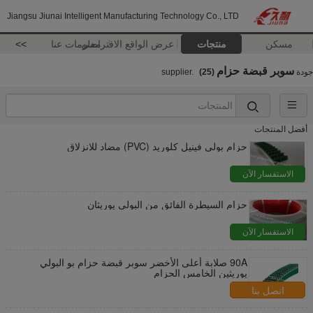
Jiangsu Jiunai Intelligent Manufacturing Technology Co., LTD
مسكن
منتجات
عرض الواقع الافتراضي
معلومات عنا
>>
سوبر قبضة حزام
جودة
supplier.
(25)
أفضل المنتجات
حزام بولي فينيل كلوريد (PVC) مضاد للانزلاق
الاستفسار الآن
حزام السيطرة الفائق من البولي يوريثان
الاستفسار الآن
90A صلابة أعلى الأخضر سوبر قبضة حزام بو البولي
يوريثين الخامس الحزام
اتصل بنا