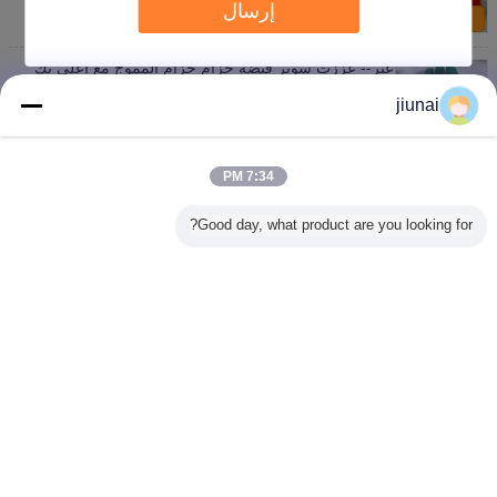
إرسال
اتصل بنا
غير-- عززت سوبر قبضة حزام حزام المموج مع أعلى بك
حزام في
jiunai
اتصل بنا
المموج حزام بو في قبضة حزام مع أعلى الأخضر بك
السطح
7:34 PM
اتصل بنا
Good day, what product are you looking for?
1 / 3
غير اللغة
Arabic
منزل
|
معلومات عنا
|
اتصل بنا
|
خريطة الموقع
|
Privacy Policy