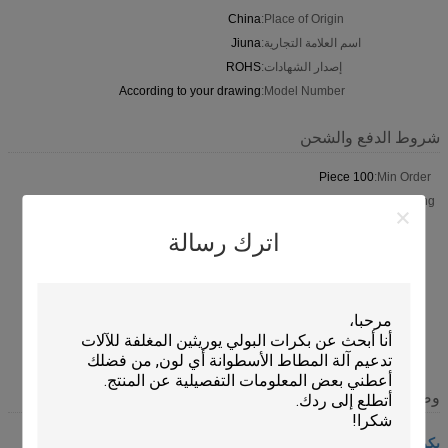
China
Place of Origin:
اسم العلامة التجارية:
Jiuna
إصدار الشهادات:
ROHS
According to your drawing
Model Number:
شروط الدفع والشحن
100 Piece
Min Order:
Normal packing. Inner packing is plastic film .outer packing is
Packaging:
carton . Or according to customers'
اترك رسالة
Within 15 working days After receipt of your deposit
Delivery
Time:
T/T, 50% payment in advance ,50% balance before shipment ;
Payment
Western Union ; L/C
Terms:
6000 piece per Month
Supply
Ability:
وصف
بكرات البولي يوريثان