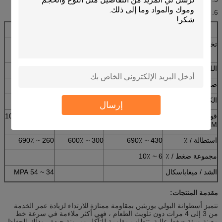
6. آلة التعبئة والتغليف الأسطوانة ، الخ.
الأسطوانة الناقل
معطف بو الصلب
بو الأسطوانة
تخصيص
على أساس
الرسومات
اللون
أي لون
أي لون
أي لون
صلابة الشاطئ
35 ~ 98 ألف
الكشط / ملغ
7 ~ 15 / ملغ
20 ~ 50 / ملغ
7 ~ 175 / ملغ
إرسال
قوة التمزق (KN /
45 ~ 60KN / M
100 ~ 130KN /
45 ~ 104KN / M
M
M)
استطالة / ٪
430 ~ 690٪
300 ~ 600٪
260 ~ 690٪
مجموعة ضغط / ٪
6 ~ 10٪
الشد / ميغاباسكال
34 ~ 54 MPA
مقدمة المنتجات:
تتميز أسطوانة البولي يوريثين بمقاومة ممتازة للارتداء لزيادة عمر الخدمة
من 3 إلى 4 مرات دون تلويث الطعام ، فهي أكثر ملاءمة في سرعة خط
معينة وبيئة ضغط عالية. تتطلب مقاومة للتآكل ومرونة جيدة ، وذلك للحفاظ