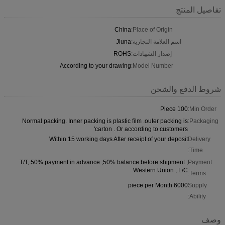
تفاصيل المنتج
China
Place of Origin:
اسم العلامة التجارية:
Jiuna
إصدار الشهادات:
ROHS
According to your drawing
Model Number:
شروط الدفع والشحن
100 Piece
Min Order:
Normal packing. Inner packing is plastic film .outer packing is
Packaging:
carton . Or according to customers'
Within 15 working days After receipt of your deposit
Delivery
Time:
T/T, 50% payment in advance ,50% balance before shipment ;
Payment
Western Union ; L/C
Terms:
6000 piece per Month
Supply
Ability:
وصف