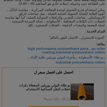
على الطباعة حتى وجميلة.
(صلابة عادي هو الشاطئ A 80 ~ 95).
يمكن استخدام قدرة التحميل لوحدة المعالجة المركزية ، مقاومة التآكل ،
القوة العالية للعجلة الحمولة الصلبة الثقيلة ، مثل شاحنات الرفع
الأوتوماتيكي ، شاحنات التعدين والرافعات الشوكية الصلبة.
كما أنها مناسبة
للعجلات ذات الكابلات المختلفة ، الأسطوانة ، عجلة السرعة النسيجية ،
عجلة المصعد والمعدات الدقيقة ، العجلات المصغرة ، إلخ.
التزام الخدمة:
"الجودة للاستمرار ، الائتمان للفوز بالعالم"
بطاقة:
high performance polyurethane parts, pu roller
coating,industrial polyurethane rollers
بو طلاء الأسطوانة ، وأجزاء البولي يوريثين عالية الأداء
,
,
industrial polyurethane rollers
احصل على افضل سعر ل
بو طلاء البولي يوريثين المغطاة بكرات
عجلات النقل الصناعية الاستخدام
100 Piece
MOQ：