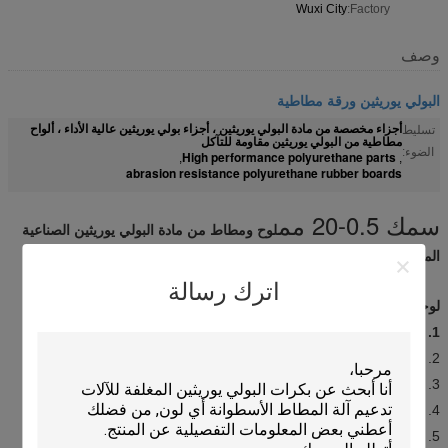
Wuxi City
Factory:
وصف
البولي يوريثين ورقة مطاطية
أجزاء مخصصة من مادة البولي يوريثين ، أجزاء بولي يوريثين عالية الأداء ، ألواح
تسليط
مطاطية من البولي يوريثين مقاومة للتآكل
الضوء:
High performance polyurethane parts
,
,
abrasion resistance polyurethane rubber boards
سمك 0.5-20 مم
لوح ومطاط من مادة البولي يوريثين الصناعية
المضادة للضغط والتآكل
اترك رسالة
لوحة تطبيق البولي يوريثين:
1.
تستخدم على نطاق واسع في صناعة المعادن
2. صناعة التعدين
3. صناعة البترول
4. صناعة السيارات
5. صناعة البناء