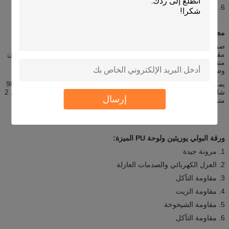
6. صناعة معدات الآلات العامة الخ
مجلس بو مقدمة:
صفائح مطاطية من البولي يوريثين PU / ألواح البولي يوريثين كوسادة مع
مقاومة الضغط أو امتصاص الصدمات وأجزاء الحمل الثقيل ، يمكن أن تكون
منتجات مثالية مضادة للضغط ، كوسادة أو ورقة مانعة للتسرب صناعية ،
وطاولة عمل خاصة لطباعة الشاشة وما إلى ذلك.
يمكننا إنتاج لوح مطاط البولي يوريثين وصلابة اللوح من 30 شاطئ A إلى 98
شاطئ A ، مواصفات الحد الأقصى للسمك 50 مم ، العرض 1 متر ، الطول 2
إرسال
متر.يمكن تخصيص أي حجم حسب الاحتياجات الخاصة بك
ورقة البولي يوريثين ولوحة PU الميزة:
1. مرونة جيدة
2. العزل الكهربائي والصدمات العازلة
3. مقاومة التآكل
4. مقاومة الزيت
5. مقاومة الشيخوخة
6. مقاومة التآكل