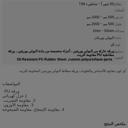
نطاق
50 شور أ ~ شاطيء 98 أ
الصلابة:
عرض:
500 مم ~ 1000 مم
طول:
500 مم ~ 2000 مم
سماكة:
2mm ~ 50mm
مادة:
البولي يوريثان
لون:
أي
ورقة عازلة من البولي يوريثين ، أجزاء مخصصة من مادة البولي يوريثين ، ورقة
تسليط
مطاطية PU مقاومة للزيت
الضوء:
Oil Resistant PU Rubber Sheet
custom polyurethane parts
,
,
أي لون مقاوم للأحماض والقلويات ورقة مطاط البولي يوريثين المقاومة للزيت
المواصفات
ورقة PU:
1.
عزل كهربائي
2. مقاومة التشريب
3. مقاومة الأوزون
4. مقاومة الإشعاع، مقاومة الشيخوخة
ملخص المنتج