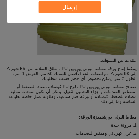
إرسال
مقدمة عن المنتجات:
يمكننا إنتاج ورقة مطاط البولي يوريثين PU ، نطاق الصلابة من 55 شور A
إلى 98 شور A، مواصفات الحد الأقصى للسمك 50 مم، العرض 1 متر،
الطول 2 متر. يمكن تخصيص أي حجم حسب متطلباتك.
صفائح مطاط البولي يوريثين PU / لوح PU كوسادة مضادة للضغط أو
امتصاص الصدمات وأجزاء التحميل الثقيل، يمكن أن تكون منتجات مثالية
مضادة للضغط، كوسادة أو ورقة ختم صناعية، وطاولة عمل خاصة لطباعة
الشاشة وما إلى ذلك.
مطاط البولي يوريثين
ميزة الورقة:
1. مرونة جيدة
2. عزل كهربائي وممتص للصدمات