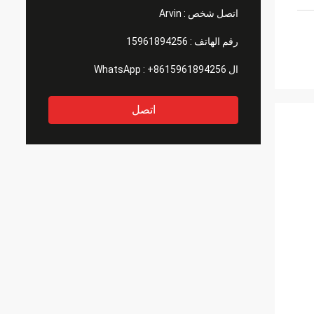
اتصل شخص :
Arvin
رقم الهاتف :
15961894256
ال WhatsApp :
+8615961894256
اتصل