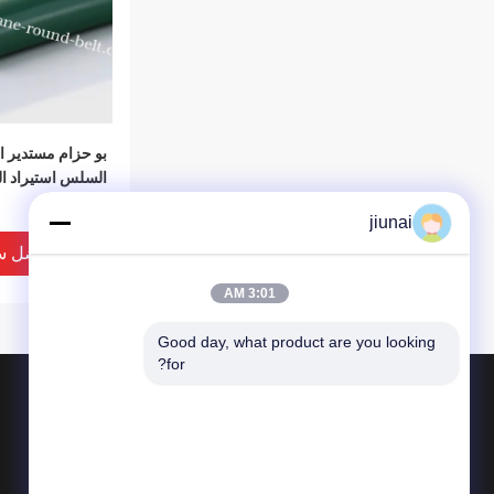
بو حزام مستدير 
السلس استيراد الم
jiunai
افضل س
3:01 AM
Good day, what product are you looking 
for?
المنتجات
حول
البولي يوريثين جولة حزام
أخبار
البولي يوريثين الخامس حزام
الحالات