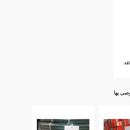
قة:
وصى بها