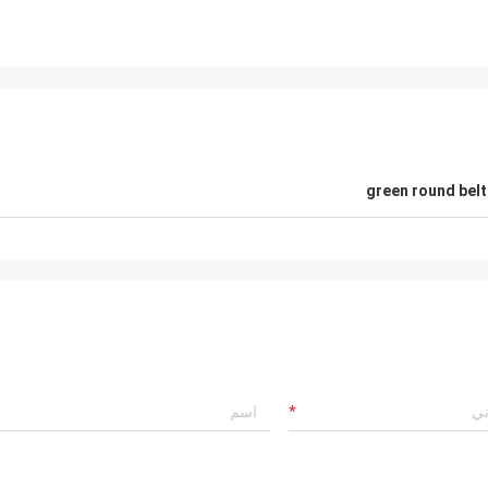
green round belt
Mr.Mike
Mr. jon
 very impressed with the quality of
your products are very popular in my
lts you produced.
markets.