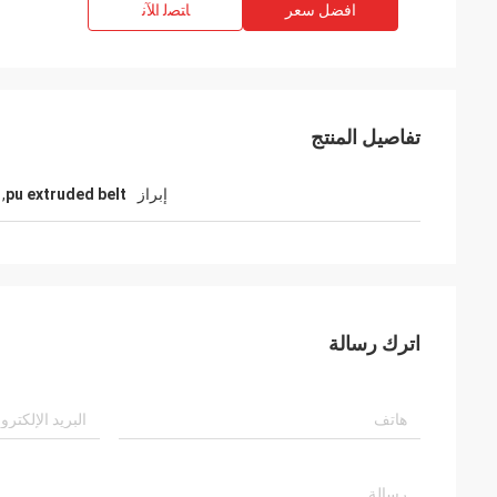
افضل سعر
ﺎﺘﺼﻟ ﺍﻶﻧ
تفاصيل المنتج
إبراز
pu extruded belt
,
e
Mr. Alcioni possamai
اترك رسالة
Customer satisfaction products , good
service !