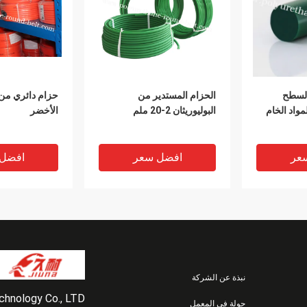
السطح
الحزام المستدير من
حزام دائري من 
واد الخام
البوليوريثان 2-20 ملم
الأخضر
عر
افضل سعر
افضل
نبذة عن الشركة
echnology Co., LTD
جولة في المعمل