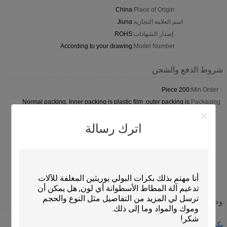
China
Place of Origin:
اسم العلامة التجارية:
Jiuna
إصدار الشهادات:
ROHS
According to your drawing
Model Number:
شروط الدفع والشحن
200 Piece
Min Order:
Normal packing. Inner packing is plastic film .outer packing is
Packaging:
carton . Or according to customers'
Within 15 working days After receipt of your deposit
Delivery
اترك رسالة
Time:
T/T, 50% payment in advance ,50% balance before shipment ;
Payment
Western Union ; L/C
Terms:
6000 piece per Month
Supply
Ability:
وصف
بكرات البولي يوريثان