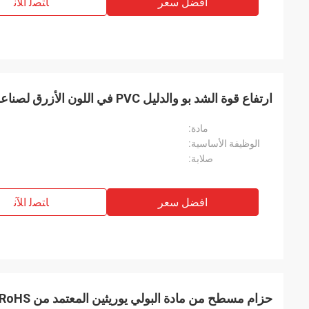
افضل سعر
ﺎﺘﺼﻟ ﺍﻶﻧ
ارتفاع قوة الشد بو والدليل PVC في اللون الأزرق لصناعة الإرسال
مادة:
الوظيفة الأساسية:
صلابة:
افضل سعر
ﺎﺘﺼﻟ ﺍﻶﻧ