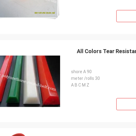
All Colors Tear Resista
90 shore A
30 meter /rolls
A B C M Z