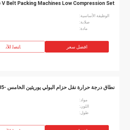
 V Belt Packing Machines Low Compression Set
الوظيفة الأساسية:
صلابة:
مادة:
افضل سعر
ﺎﺘﺼﻟ ﺍﻶﻧ
e
Mr. Alcioni possamai
نطاق درجة حرارة نقل حزام البولي يوريثين الخامس -35 درجة مئوية - 80 درجة مئوية
Customer satisfaction products , good
مواد:
service !
اللون:
طول: