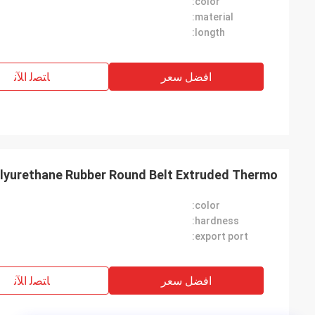
color:
material:
longth:
افضل سعر
ﺎﺘﺼﻟ ﺍﻶﻧ
olyurethane Rubber Round Belt Extruded Thermo
color:
hardness:
export port:
افضل سعر
ﺎﺘﺼﻟ ﺍﻶﻧ