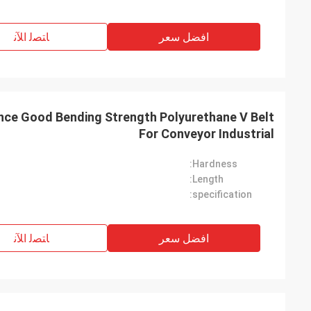
افضل سعر
ﺎﺘﺼﻟ ﺍﻶﻧ
nce Good Bending Strength Polyurethane V Belt
For Conveyor Industrial
Hardness:
Length:
specification:
افضل سعر
ﺎﺘﺼﻟ ﺍﻶﻧ