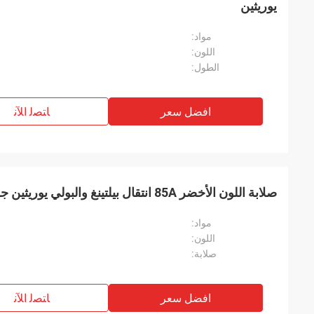
يوريثين
مواد:
اللون:
الطول:
افضل سعر
ﺎﺘﺼﻟ ﺍﻶﻧ
صلابة اللون الأخضر 85A انتقال بيلتينغ والبولي يوريثين جولة حزام الحبل بولي
مواد:
اللون:
صلابة:
افضل سعر
ﺎﺘﺼﻟ ﺍﻶﻧ