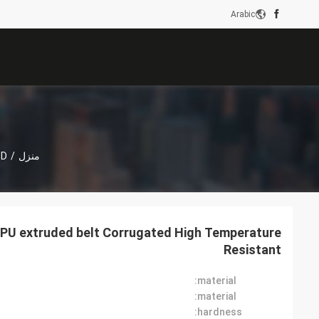
Arabic
منزل
/
LTD
 PU extruded belt Corrugated High Temperature
Resistant
material:
material:
hardness: