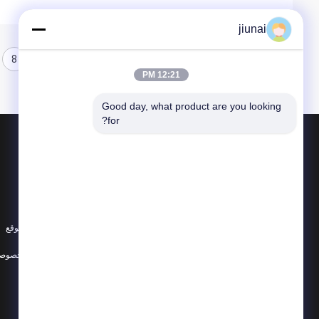
jiunai
8
7
6
12:21 PM
Good day, what product are you looking 
for?
المنتجات
حول
البولي يوريثين جولة حزام
أخبار
البولي يوريثين الخامس حزام
الحالات
سوبر قبضة حزام
خريطة الموقع
جميع الفئات
سياسة الخصوصي