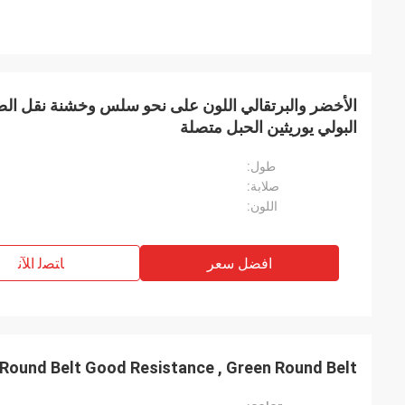
الأخضر والبرتقالي اللون على نحو سلس وخشنة نقل الصن
البولي يوريثين الحبل متصلة
طول:
صلابة:
اللون:
افضل سعر
ﺎﺘﺼﻟ ﺍﻶﻧ
Round Belt Good Resistance , Green Round Belt