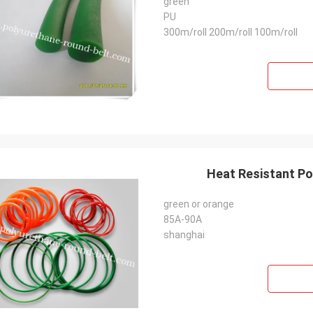
green
PU
300m/roll 200m/roll 100m/roll
Heat Resistant P
green or orange
85A-90A
shanghai