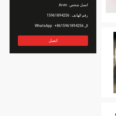
اتصل شخص :
Arvin
رقم الهاتف :
15961894256
ال WhatsApp :
+8615961894256
اتصل