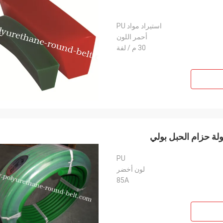
استيراد مواد PU
أحمر اللون
30 م / لفة
PU
لون أخضر
85A