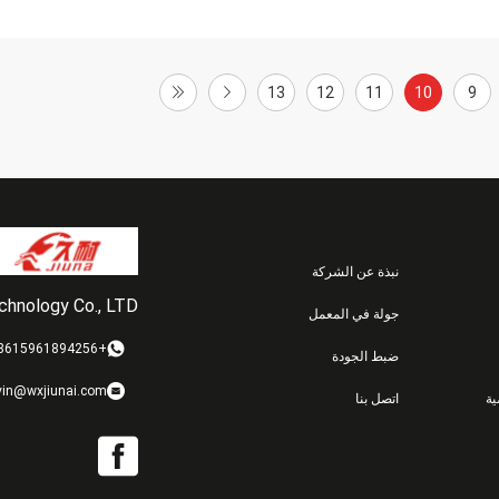
13
12
11
10
9
نبذة عن الشركة
echnology Co., LTD
جولة في المعمل
+8615961894256
ضبط الجودة
vin@wxjiunai.com
ة
اتصل بنا