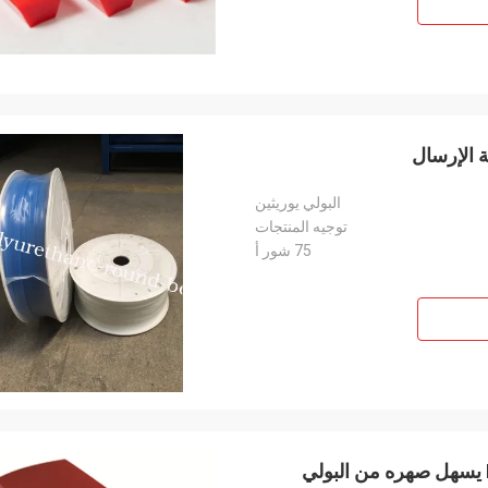
البولي يوريثين
توجيه المنتجات
75 شور أ
حزام مسطح من مادة البولي يوريثين المعتمد من RoHS يسهل صهره من البولي