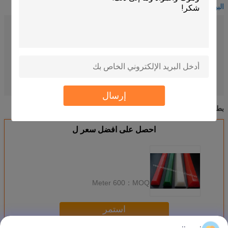
البولي يوريثين الخامس حزام
90 shore A
Hardness:
30 meter /rolls
Length:
A B C M Z
specification:
any color
color:
PU
material:
pu round belt
green round belt
تسليط الضوء:
,
إرسال
حزام أخضر مستدير
بو جولة الحزام
green round belt
بطاقة:
,
,
احصل على افضل سعر ل
600 Meter
MOQ：
استمر