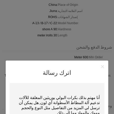
China
Place of Origin:
اسم العلامة التجارية:
Jiuna
إصدار الشهادات:
ROHS
A-13 / B-17 / C-22
Model Number:
90 shore A
Hardness:
30 meter /rolls
Length:
شروط الدفع والشحن
600 Meter
Min Order:
Inner packing is plastic film .outer packing is carton
Packaging:
Within 5 working days After receipt of your deposit
Delivery Time:
اترك رسالة
T/T, 50% payment in advance ,50% balance before shipment
Payment Terms:
96.000 meters per Month
Supply Ability:
shanghai
export port:
Wuxi city
Factory:
وصف