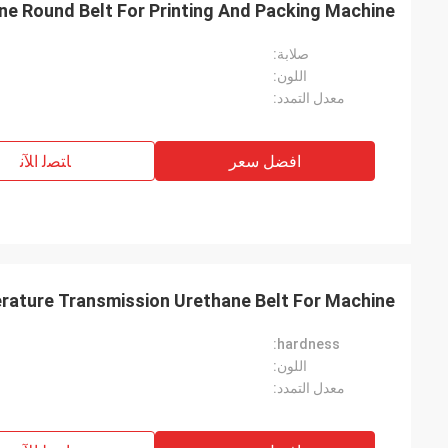
hane Round Belt For Printing And Packing Machine
صلابة:
اللون:
معدل التمدد:
افضل سعر
ﺎﺘﺼﻟ ﺍﻶﻧ
e
Mr. Alcioni possamai
rature Transmission Urethane Belt For Machine
Customer satisfaction products , good
hardness:
service !
اللون:
معدل التمدد: