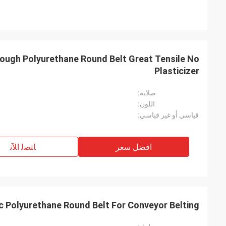
ough Polyurethane Round Belt Great Tensile No
Plasticizer
صلابة:
اللون:
قياسي أو غير قياسي:
افضل سعر
ﺎﺘﺼﻟ ﺍﻶﻧ
ic Polyurethane Round Belt For Conveyor Belting