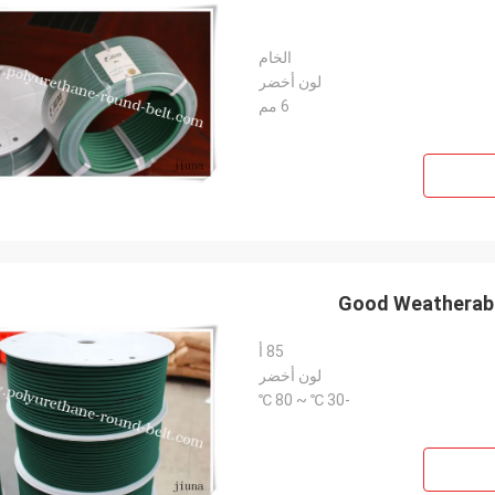
الخام
لون أخضر
6 مم
Good Weatherabi
85 أ
لون أخضر
-30 ℃ ~ 80 ℃