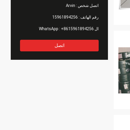
اتصل شخص :
Arvin
رقم الهاتف :
15961894256
ال WhatsApp :
+8615961894256
اتصل