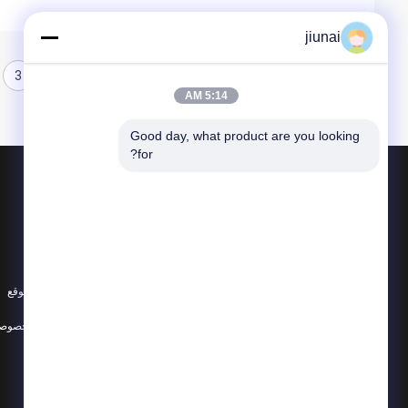
jiunai
3
2
1
5:14 AM
Good day, what product are you looking 
for?
المنتجات
حول
البولي يوريثين جولة حزام
أخبار
البولي يوريثين الخامس حزام
الحالات
سوبر قبضة حزام
خريطة الموقع
جميع الفئات
سياسة الخصوصي