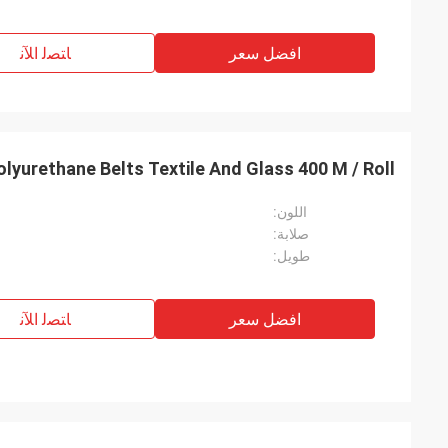
افضل سعر
ﺎﺘﺼﻟ ﺍﻶﻧ
lyurethane Belts Textile And Glass 400 M / Roll
اللون:
صلابة:
طويل:
افضل سعر
ﺎﺘﺼﻟ ﺍﻶﻧ