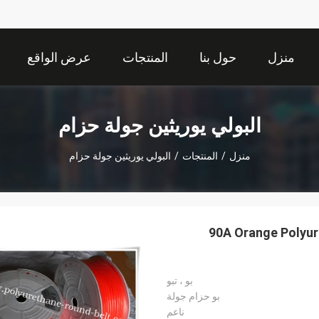
منزل
حول بنا
المنتجات
عرض الواقع
الافتراضي
البولي يوريثين جولة حزام
منزل
/
المنتجات
/
البولي يوريثين جولة حزام
90A Orange Polyurethane Round Belt Urethane Round Belting With
بو ، تبو
بو حزام جولة
ناعم