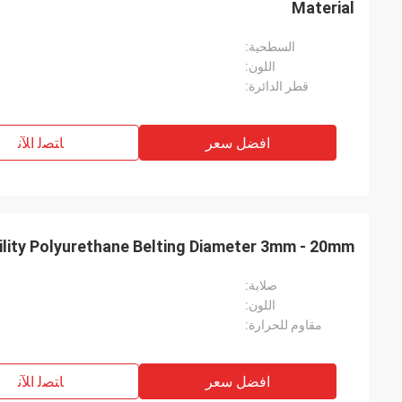
Material
السطحية:
اللون:
قطر الدائرة:
افضل سعر
ﺎﺘﺼﻟ ﺍﻶﻧ
lity Polyurethane Belting Diameter 3mm - 20mm
صلابة:
اللون:
مقاوم للحرارة:
افضل سعر
ﺎﺘﺼﻟ ﺍﻶﻧ