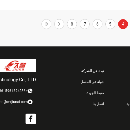
8
7
6
5
4
نبذة عن الشركة
echnology Co., LTD
جولة في المعمل
+8615961894256
ضبط الجودة
vin@wxjiunai.com
ة
اتصل بنا