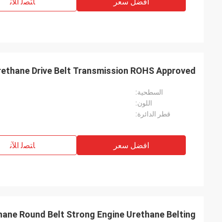
افضل سعر
ﺎﺘﺼﻟ ﺍﻶﻧ
rethane Drive Belt Transmission ROHS Approved
السطحية:
اللون:
قطر الدائرة:
افضل سعر
ﺎﺘﺼﻟ ﺍﻶﻧ
hane Round Belt Strong Engine Urethane Belting