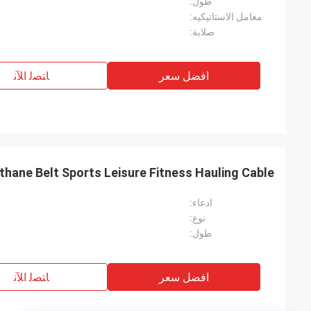
طول:
معامل الاستاتيكيه:
صلابة:
افضل سعر
ﺎﺘﺼﻟ ﺍﻶﻧ
hane Belt Sports Leisure Fitness Hauling Cable
ادعاء:
نوع:
طول:
افضل سعر
ﺎﺘﺼﻟ ﺍﻶﻧ