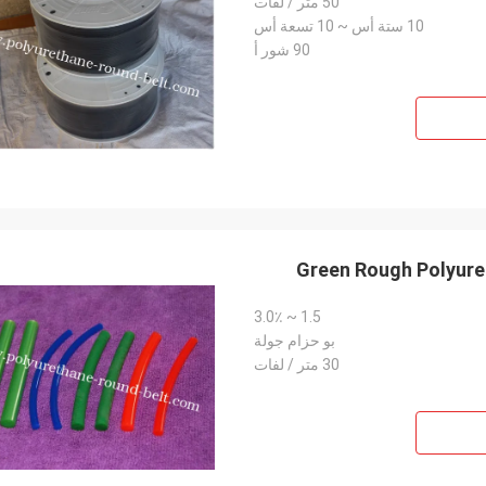
50 متر / لفات
10 ستة أس ~ 10 تسعة أس
90 شور أ
Green Rough Polyuret
1.5 ~ 3.0٪
بو حزام جولة
30 متر / لفات