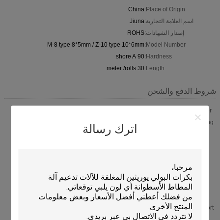
China
Place of Origin:
اسم العلامة التجارية:
Jiuna
إصدار الشهادات:
ROHS
M-8 type 8*5mm / Z-10 type 10*6mm
Model Number:
90 shore A
Hardness:
30 meter /rolls
Length:
شروط الدفع والشحن
600 Meter
Min Order:
Normal packing. Inner packing is plastic film .outer packing is
Packaging:
اترك رسالة
carton . Or according to customers'
Within 5 working days After receipt of your deposit
Delivery
Time:
T/T, 50% payment in advance ,50% balance before shipment ;
Payment
Western Union ; L/C
Terms:
96.000 meters per Month
Supply
Ability:
shanghai
export port:
Wuxi City
Factory: