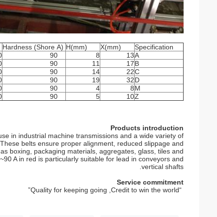
Hardness (Shore A)
H(mm)
X(mm)
Specification
0
90
8
13
A
0
90
11
17
B
0
90
14
22
C
0
90
19
32
D
0
90
4
8
M
0
90
5
10
Z
Products introduction
use in industrial machine transmissions and a wide variety of
de. These belts ensure proper alignment, reduced slippage and
 as boxing, packaging materials, aggregates, glass, tiles and
90 A in red is particularly suitable for lead in conveyors and
vertical shafts.
Service commitment
“Quality for keeping going ,Credit to win the world”