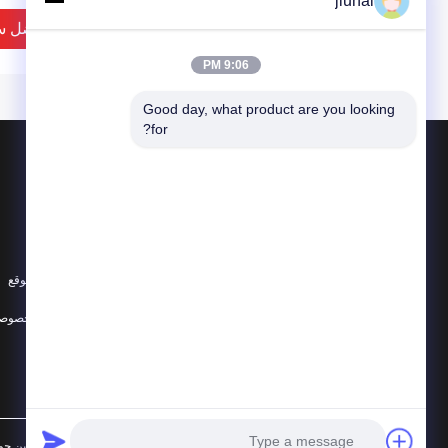
jiunai
افضل س
9:06 PM
Good day, what product are you looking 
for?
المنتجات
حول
البولي يوريثين جولة حزام
أخبار
البولي يوريثين الخامس حزام
الحالات
سوبر قبضة حزام
خريطة الموقع
nd PVC guide Z
جميع الفئات
سياسة الخصوصي
 Guiding on the
conveyor belts
افضل س
الصين جيّد جودة البولي يوريثين جولة حزام المزود. © 2012 - 2026  Co., LTD. All Rights Reserved