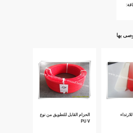
قة:
وصى بها
لارتداء
الحزام القابل للتطويق من نوع
PU V