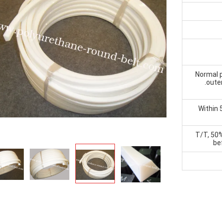
Normal p
.oute
Within 
T/T, 50
be