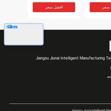
 سعر
افضل سعر
Jiangsu Jiunai Intelligent Manufacturing T
رة نقل حزام
حزام مسطح من مادة البولي
ar
البولي يوريثين الخامس -35
يوريثين المعتمد من RoHS
يسهل صهره من البولي
يوريثين
 سعر
افضل سعر