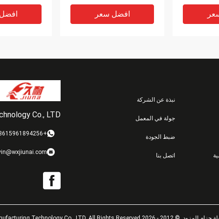
عر
افضل سعر
افضل
نبذة عن الشركة
echnology Co., LTD
جولة في المعمل
+8615961894256
ضبط الجودة
PU a
Ceramic Polyurethane V
نطاق درجة حرا
vin@wxjiunai.com
ة
اتصل بنا
Belt Packing Machines
Green for
Low Compression Set
درجة مئوية - 80 درجة مئوية
عر
افضل سعر
افضل
Jiangsu Jiunai Intelligent Manufacturing Technology.