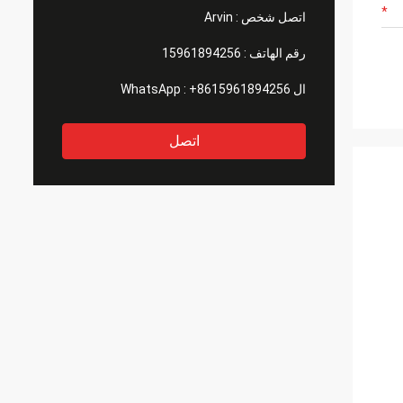
اتصل شخص :
Arvin
رقم الهاتف :
15961894256
ال WhatsApp :
+8615961894256
اتصل