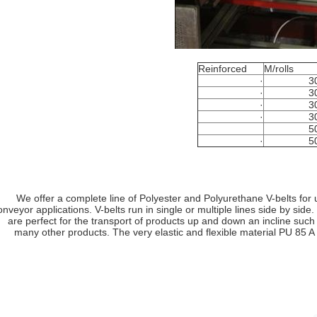
Reinforced
M/rolls
·
3
·
3
·
3
·
3
5
·
5
We offer a complete line of Polyester and Polyurethane V-belts for 
onveyor applications. V-belts run in single or multiple lines side by si
are perfect for the transport of products up and down an incline such
many other products. The very elastic and flexible material PU 85 A ~