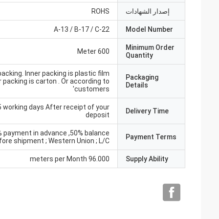
إصدار الشهادات
ROHS
A-13 / B-17 / C-22
Model Number
Minimum Order
600 Meter
Quantity
acking. Inner packing is plastic film
Packaging
r packing is carton . Or according to
Details
customers'
5 working days After receipt of your
Delivery Time
deposit
% payment in advance ,50% balance
Payment Terms
fore shipment ; Western Union ; L/C
96.000 meters per Month
Supply Ability