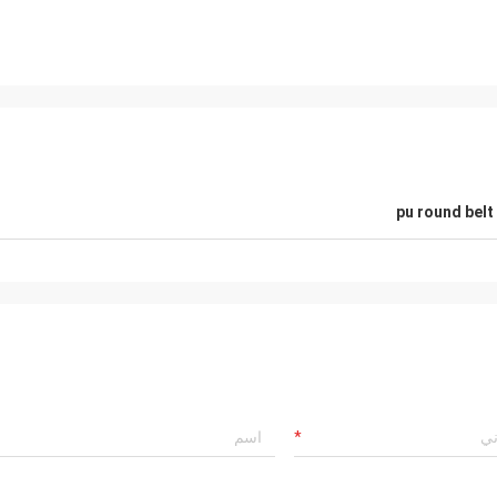
pu round belt
Mr.Mike
Mr. jon
 very impressed with the quality of
your products are very popular in my
lts you produced.
markets.