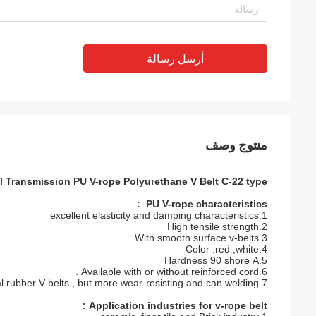
أرسل رسالة
منتوج وصف
l Transmission PU V-rope Polyurethane V Belt C-22 type
:
PU V-rope
characteristics
1.excellent elasticity and damping characteristics
2.High tensile strength
3.With smooth surface v-belts
4.Color :red ,white
5.Hardness 90 shore A
6.Available with or without reinforced cord .
7.Replacement for conventional rubber V-belts , but more wear-resisting and can welding.
Application industries for v-rope belt :