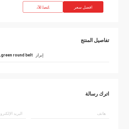
افضل سعر
ﺎﺘﺼﻟ ﺍﻶﻧ
تفاصيل المنتج
إبراز
green round belt
,
e
Mr. Alcioni possamai
اترك رسالة
Customer satisfaction products , good
service !