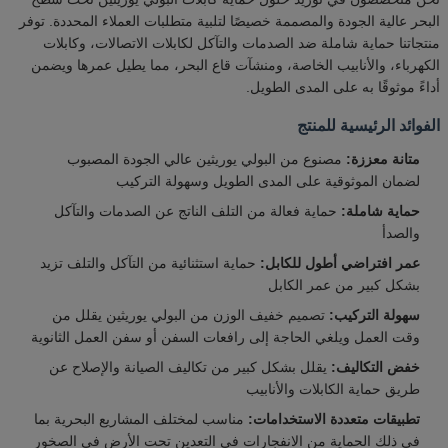
البحر عالية الجودة والمصممة خصيصًا لتلبية متطلبات العملاء المحددة. توفر
منتجاتنا حماية شاملة ضد الصدمات والتآكل لكابلات الاتصالات، وكابلات
الكهرباء، والأنابيب الخاصة، ومنشآت قاع البحر، مما يطيل عمرها ويضمن
أداءً موثوقًا به على المدى الطويل.
الفوائد الرئيسية للمنتج
متانة معززة:
مصنوع من البولي يوريثين عالي الجودة المصبوب
لضمان الموثوقية على المدى الطويل وسهولة التركيب
حماية شاملة:
حماية فعالة من التلف الناتج عن الصدمات والتآكل
والصدأ
عمر افتراضي أطول للكابل:
حماية استثنائية من التآكل والتلف تزيد
بشكل كبير من عمر الكابل
سهولة التركيب:
تصميم خفيف الوزن من البولي يوريثين يقلل من
وقت العمل ويلغي الحاجة إلى رافعات السفن أو سفن العمل الثانوية
خفض التكاليف:
يقلل بشكل كبير من تكاليف الصيانة والإصلاح عن
طريق حماية الكابلات والأنابيب
تطبيقات متعددة الاستخدامات:
مناسب لمختلف المشاريع البحرية بما
في ذلك الحماية من الانفجارات في التعدين تحت الأرض في الصخور