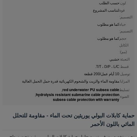
لون:
حسب الطلب
قوة
لتناسب المشروع
التصميم:
حياة
كما هو مطلوب
التصميم:
حجم
كما هو مطلوب
الكابل
(مم):
التعبئة:
خشبي
قسط:
T/T ، D/P ، L/C.
توصيل:
10 أيام عمل/200 قطعة
المزايا:
مقاومة الماء والزيت والشحوم الكهربائية قدرة حمل الحمل العالية
red underwater PU subsea cable
تسليط
,
hydrolysis resistant submarine cable protection
,
الضوء:
subsea cable protection with warranty
حماية كابلات البولي يوريثين تحت الماء - مقاومة للتحلل
المائي باللون الأحمر
نحن متخصصون في توريد حلول حماية كابلات البولي يوريثين تحت سطح