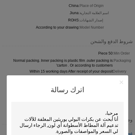
China
Place of Origin:
اسم العلامة التجارية:
Jiuna
إصدار الشهادات:
ROHS
According to your drawing
Model Number:
شروط الدفع والشحن
50 Piece
Min Order:
Normal packing. Inner packing is plastic film .outer packing is
Packaging:
carton . Or according to customers'
Within 15 working days After receipt of your deposit
Delivery
Time:
T/T, 50% payment in advance ,50% balance before shipment ;
Payment
اترك رسالة
Western Union ; L/C
Terms:
6000 piece per Month
Supply
Ability:
وصف
عجلات البولي يوريثان