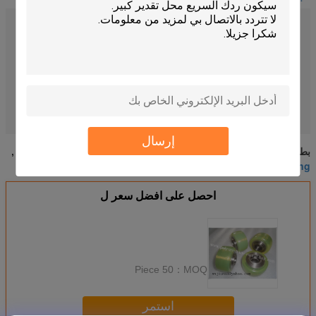
PU
Material:
any color
color:
best factory direct price
price:
35A~98 A
Hardness shore:
6~10%
Compression set / %:
7mg~15mg
Abrasion/mg:
pu wheel coating
pu roller coating
تسليط الضوء:
,
إرسال
بو عجلة طلاء وقطع البولي يوريثين مخصصة
pu roller coating
بطاقة:
,
,
pu wheel coating
احصل على افضل سعر ل
50 Piece
MOQ：
استمر