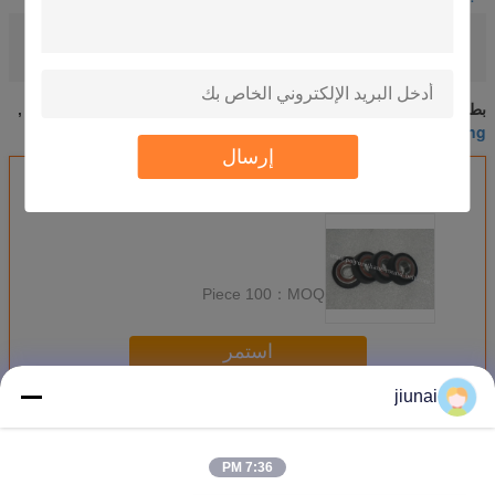
10 ~98 shore A
hardness:
pu wheel coating
pu roller coating
تسليط الضوء:
,
بو عجلة طلاء وقطع البولي يوريثين مخصصة
pu roller coating
بطاقة:
,
,
pu wheel coating
إرسال
احصل على افضل سعر ل
100 Piece
MOQ：
استمر
jiunai
عجلات البولي يوريثان
أكثر
7:36 PM