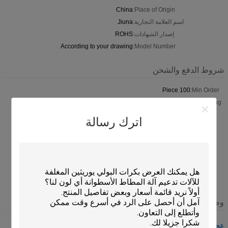
China
Place of Origin:
اسم العلامة التجارية:
Jiuna
إصدار الشهادات:
ROHS
According to your drawing
Model Number:
شروط الدفع والشحن
100 Piece
Min Order:
Normal packing. Inner packing is plastic film .outer packing is
Packaging:
carton . Or according to customers'
اترك رسالة
Within 15 working days After receipt of your deposit
Delivery
Time:
T/T, 50% payment in advance ,50% balance before shipment ;
Payment
Western Union ; L/C
Terms:
6000 piece per Month
Supply
Ability:
وصف
عجلات البولي يوريثان