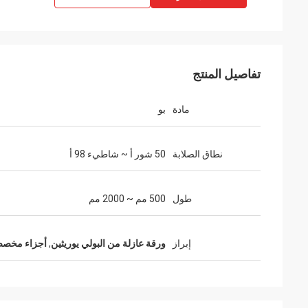
تفاصيل المنتج
مادة
بو
نطاق الصلابة
50 شور أ ~ شاطيء 98 أ
طول
500 مم ~ 2000 مم
Mr. Alcioni possamai
Customer satisfaction products , good
service !
إبراز
ورقة عازلة من البولي يوريثين
,
أجزاء مخصصة