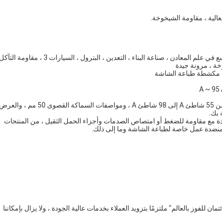
1 ، مواصفات الحد الأقصى للسمك 50 مم 2 ، تستخدم على نطاق واسع في علم المعادن ، صناعة البناء ، التعدين ، البترول ، السيارات 3 ، م
خة ، مرونة جيدة
، مكشطة طباعة الشاشة
ون صفائح المطاط من البولي يوريثين PU / لوح PU كوسادة مع مقاومة للضغط أو امتصاص الصدمات وأجزاء الحمل الثقيل ، من المنتجات
ومنضدة عمل خاصة لطباعة الشاشة وما إلى ذلك.
ن للفوز بالعالم" ملتزمًا بتزويد العملاء بخدمات عالية الجودة ، ولا يزال بإمكاننا