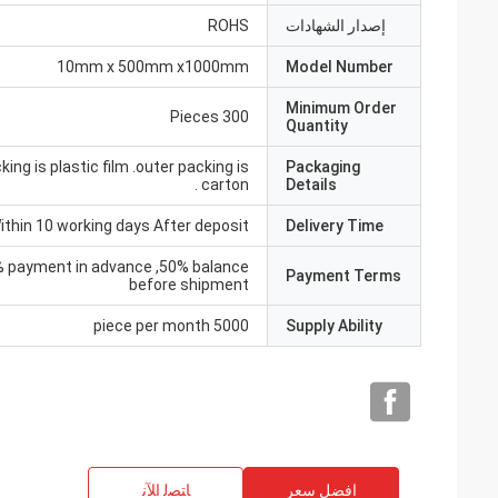
إصدار الشهادات
ROHS
10mm x 500mm x1000mm
Model Number
Minimum Order
300 Pieces
Quantity
king is plastic film .outer packing is
Packaging
carton .
Details
ithin 10 working days After deposit
Delivery Time
% payment in advance ,50% balance
Payment Terms
before shipment
5000 piece per month
Supply Ability
افضل سعر
ﺎﺘﺼﻟ ﺍﻶﻧ