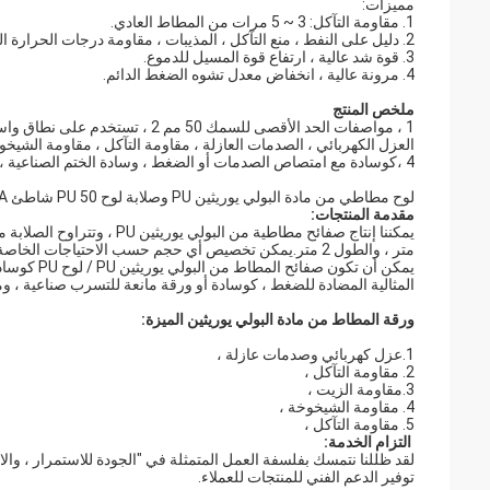
مميزات:
1. مقاومة التآكل: 3 ~ 5 مرات من المطاط العادي.
2. دليل على النفط ، منع التآكل ، المذيبات ، مقاومة درجات الحرارة العالية ، مقاومة الشيخوخة.
3. قوة شد عالية ، ارتفاع قوة المسيل للدموع.
4. مرونة عالية ، انخفاض معدل تشوه الضغط الدائم.
ملخص المنتج
العزل الكهربائي ، الصدمات العازلة ، مقاومة التآكل ، مقاومة الشيخو
4 ،
كوسادة مع امتصاص الصدمات أو الضغط ، وسادة الختم الصناعية 
لوح مطاطي من مادة البولي يوريثين PU وصلابة لوح PU 50 شاطئ A ~ 95 A
مقدمة المنتجات:
متر ، والطول 2 متر.يمكن تخصيص أي حجم حسب الاحتياجات الخاصة بك.
يمكن أن تك
المثالية المضادة للضغط ، كوسادة أو ورقة مانعة للتسرب صناعية ، 
ورقة المطاط من مادة البولي يوريثين الميزة:
1.عزل كهربائي وصدمات عازلة ،
2. مقاومة التآكل ،
3.مقاومة الزيت ،
4. مقاومة الشيخوخة ،
5. مقاومة التآكل ،
التزام الخدمة:
لقد ظللنا نتمسك بفلسفة العمل المتمثلة في "الجودة للاستمرار ، والائتما
توفير الدعم الفني للمنتجات للعملاء.