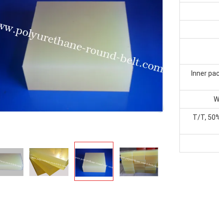
Inner pac
W
T/T, 50