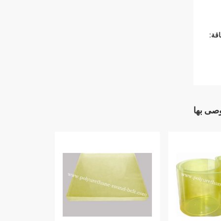
قة:
وصى بها