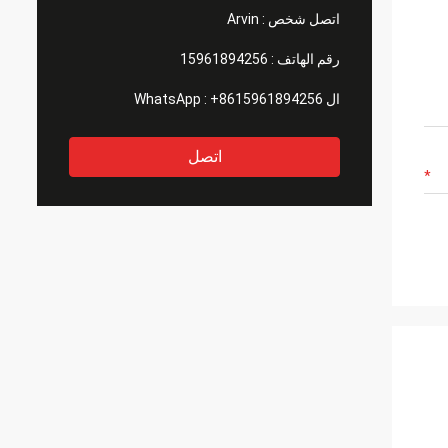
اتصل شخص :
Arvin
رقم الهاتف :
15961894256
ال WhatsApp :
+8615961894256
اتصل