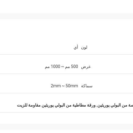
لون
أي
عرض
500 مم ~ 1000 مم
سماكة
2mm ~ 50mm
Mr. jone
 quality of
your products are very popular in my
markets.
 من البولي يوريثين
,
ورقة مطاطية من البولي يوريثين مقاومة للزيت